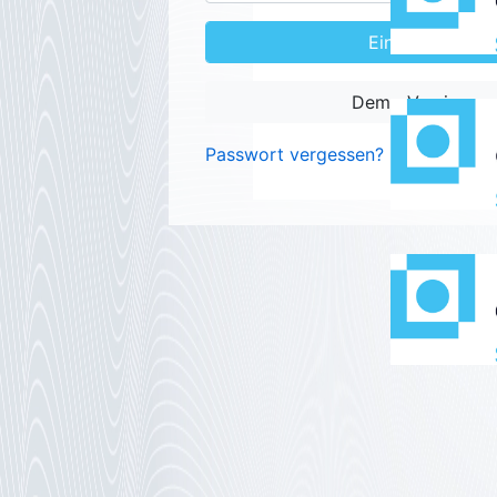
Demo Version
Passwort vergessen?
Jetzt re